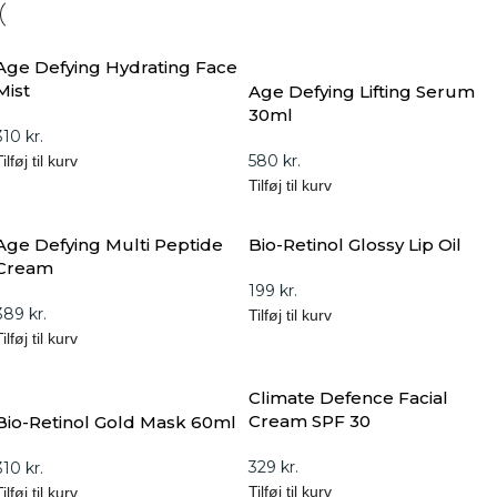
Age Defying Hydrating Face
Mist
Age Defying Lifting Serum
30ml
310
kr.
580
kr.
ilføj til kurv
Tilføj til kurv
Age Defying Multi Peptide
Bio-Retinol Glossy Lip Oil
Cream
199
kr.
389
kr.
Tilføj til kurv
ilføj til kurv
Climate Defence Facial
Cream SPF 30
Bio-Retinol Gold Mask 60ml
329
kr.
310
kr.
Tilføj til kurv
ilføj til kurv