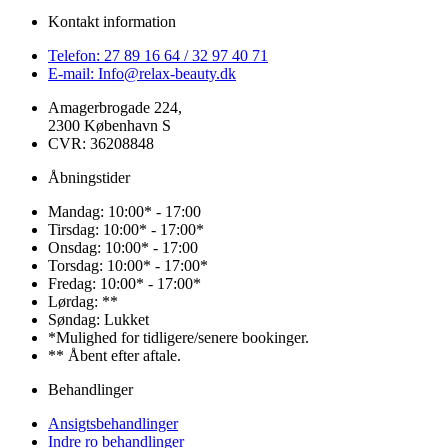
Kontakt information
Telefon: 27 89 16 64 / 32 97 40 71
E-mail: Info@relax-beauty.dk
Amagerbrogade 224,
2300 København S
CVR: 36208848
Åbningstider
Mandag: 10:00* - 17:00
Tirsdag: 10:00* - 17:00*
Onsdag: 10:00* - 17:00
Torsdag: 10:00* - 17:00*
Fredag: 10:00* - 17:00*
Lørdag: **
Søndag: Lukket
*Mulighed for tidligere/senere bookinger.
** Åbent efter aftale.
Behandlinger
Ansigtsbehandlinger
Indre ro behandlinger