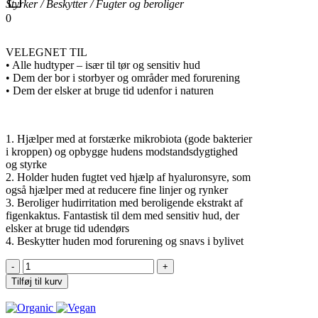
Styrker / Beskytter / Fugter og beroliger
0
VELEGNET TIL
• Alle hudtyper – især til tør og sensitiv hud
• Dem der bor i storbyer og områder med forurening
• Dem der elsker at bruge tid udenfor i naturen
1. Hjælper med at forstærke mikrobiota (gode bakterier
i kroppen) og opbygge hudens modstandsdygtighed
og styrke
2. Holder huden fugtet ved hjælp af hyaluronsyre, som
også hjælper med at reducere fine linjer og rynker
3. Beroliger hudirritation med beroligende ekstrakt af
figenkaktus. Fantastisk til dem med sensitiv hud, der
elsker at bruge tid udendørs
4. Beskytter huden mod forurening og snavs i bylivet
Daily
Defence
Tilføj til kurv
Moisture
Mist
antal