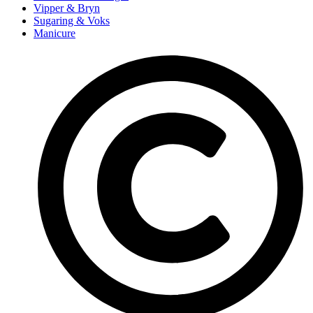
Vipper & Bryn
Sugaring & Voks
Manicure