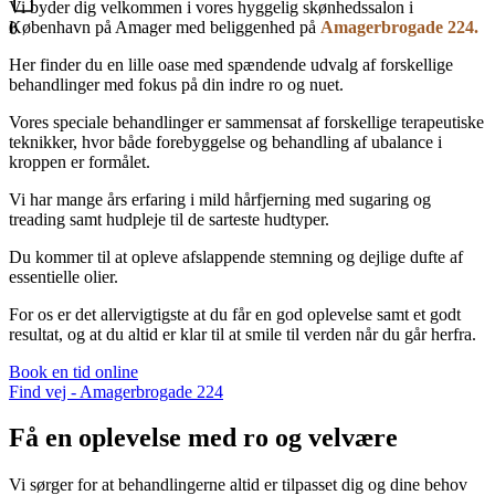
Vi byder dig velkommen i vores hyggelig skønhedssalon i
København på Amager med beliggenhed på
Amagerbrogade 224.
0
Her finder du en lille oase med spændende udvalg af forskellige
behandlinger med fokus på din indre ro og nuet.
Vores speciale behandlinger er sammensat af forskellige terapeutiske
teknikker, hvor både forebyggelse og behandling af ubalance i
kroppen er formålet.
Vi har mange års erfaring i mild hårfjerning med sugaring og
treading samt hudpleje til de sarteste hudtyper.
Du kommer til at opleve afslappende stemning og dejlige dufte af
essentielle olier.
For os er det allervigtigste at du får en god oplevelse samt et godt
resultat, og at du altid er klar til at smile til verden når du går herfra.
Book en tid online
Find vej - Amagerbrogade 224
Få en oplevelse med ro og velvære
Vi sørger for at behandlingerne altid er tilpasset dig og dine behov