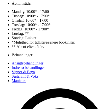
Åbningstider
Mandag: 10:00* - 17:00
Tirsdag: 10:00* - 17:00*
Onsdag: 10:00* - 17:00
Torsdag: 10:00* - 17:00*
Fredag: 10:00* - 17:00*
Lørdag: **
Søndag: Lukket
*Mulighed for tidligere/senere bookinger.
** Åbent efter aftale.
Behandlinger
Ansigtsbehandlinger
Indre ro behandlinger
Vipper & Bryn
Sugaring & Voks
Manicure