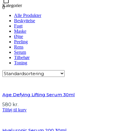
Kategorier
0
Alle Produkter
Beskyttelse
Fugt
Maske
Øjne
Peeling
Rens
Serum
Tilbehør
Toning
Age Defying Lifting Serum 30ml
580
kr.
Tilføj til kurv
Hyaluronic Serum 200 30ml